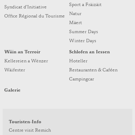
Sport a Fräizäit
Syndicat d’Initiative
Natur
Office Régional du Tourisme
Mäert
Summer Days
Winter Days
Wäin an Terroir
Schlofen an Iessen
Kellereien a Wënzer
Hoteller
Wäifester
Restauranten & Caféen
Campingcar
Galerie
Touristen-Info
Centre visit Remich