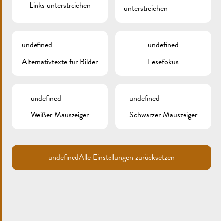
Links unterstreichen
unterstreichen
undefined
undefined
Alternativtexte für Bilder
Lesefokus
undefined
undefined
Weißer Mauszeiger
Schwarzer Mauszeiger
Die Stadt
Events
undefined
Alle Einstellungen zurücksetzen
Erleben
Willkommen
Kultur
Tourist Info
Sport und Freizeit
Syndicat d’Initiative
Natur
Office Régional du Tourisme