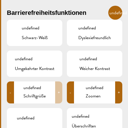
Skip to main content
DE
Barrierefreiheitsfunktionen
undefined
undefined
undefined
Schwarz-Weiß
Dyslexiefreundlich
MENU
undefined
undefined
Umgekehrter Kontrast
Weicher Kontrast
Crémant- und Kulturfestival
COMR02-6022-FLYER-
CREMANT_FEST_WEB
undefined
undefined
-
+
-
+
Schriftgröße
Zoomen
COMR02-6022-FLYER-CREMANT_FEST_WEB
undefined
undefined
Überschriften