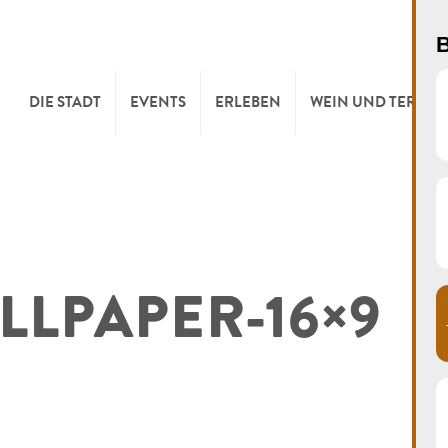
B
DIE STADT
EVENTS
ERLEBEN
WEIN UND TERROI
WILLKOMMEN
KULTUR
KELLEREIEN & W
TOURIST INFO
SPORT UND FREIZEIT
WEINFESTE
LLPAPER-16×9
SYNDICAT D’INITIATIVE
NATUR
OFFICE RÉGIONAL DU
MÄRKTE
TOURISME
SUMMER DAYS