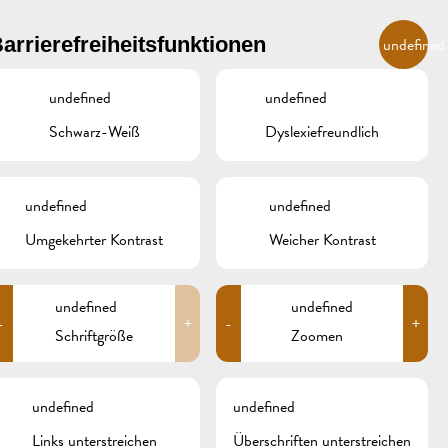
DE
arrierefreiheitsfunktionen
undefined
undefined
undefined
R
ÜBERNACHTEN UND ESSEN
GALERIE
REMICH.LU
Schwarz-Weiß
Dyslexiefreundlich
INZER
HOTELS
undefined
undefined
RESTAURANTS & CAFÉS
Umgekehrter Kontrast
Weicher Kontrast
CAMPCAR
undefined
undefined
-
+
-
+
Schriftgröße
Zoomen
undefined
undefined
Links unterstreichen
Überschriften unterstreichen