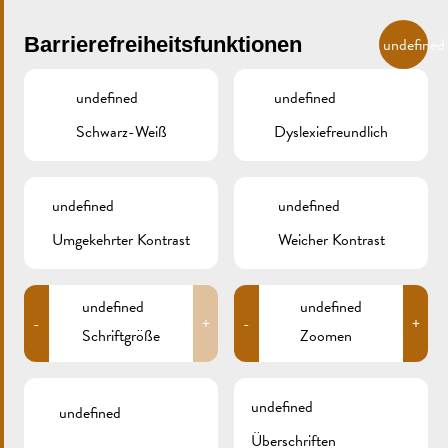
Skip to main content
DE
Barrierefreiheitsfunktionen
undefined
undefined
undefined
Schwarz-Weiß
Dyslexiefreundlich
MENU
undefined
undefined
Umgekehrter Kontrast
Weicher Kontrast
Réimecher Moart
RÈGLEMENT_MARCHÉS-F
undefined
undefined
-
+
-
+
Schriftgröße
Zoomen
Règlement_marchés-F
undefined
undefined
Überschriften