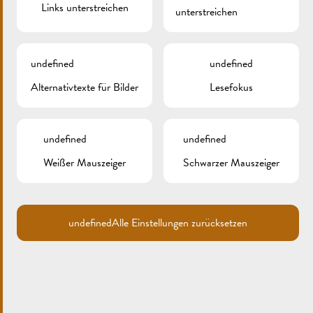
Links unterstreichen
unterstreichen
undefined
undefined
Alternativtexte für Bilder
Lesefokus
undefined
undefined
Weißer Mauszeiger
Schwarzer Mauszeiger
Die Stadt
Events
Erleben
Willkommen
undefined
Alle Einstellungen zurücksetzen
Kultur
Tourist Info
Sport und Freizeit
Syndicat d’Initiative
Natur
Office Régional du Tourisme
Märkte