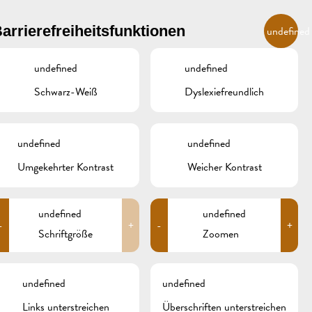
DE
arrierefreiheitsfunktionen
undefined
undefined
undefined
R
ÜBERNACHTEN UND ESSEN
GALERIE
REMICH.LU
Schwarz-Weiß
Dyslexiefreundlich
INZER
HOTELS
undefined
undefined
RESTAURANTS & CAFÉS
Umgekehrter Kontrast
Weicher Kontrast
CAMPCAR
undefined
undefined
-
+
-
+
Schriftgröße
Zoomen
undefined
undefined
Links unterstreichen
Überschriften unterstreichen