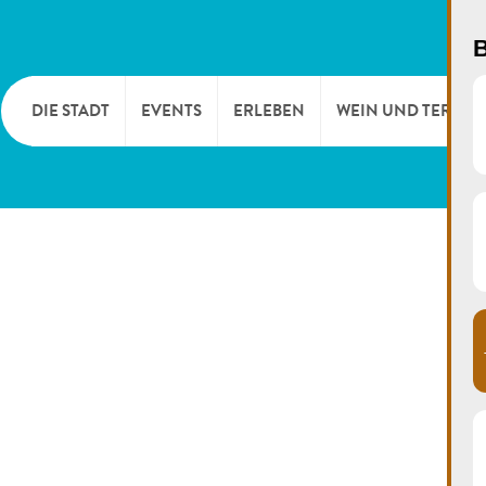
B
DIE STADT
EVENTS
ERLEBEN
WEIN UND TERROI
WILLKOMMEN
KULTUR
KELLEREIEN & W
TOURIST INFO
SPORT UND FREIZEIT
WEINFESTE
SYNDICAT D’INITIATIVE
NATUR
OFFICE RÉGIONAL DU
MÄRKTE
TOURISME
SUMMER DAYS