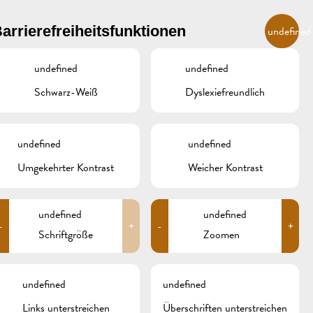
DE
arrierefreiheitsfunktionen
undefined
undefined
undefined
R
ÜBERNACHTEN UND ESSEN
GALERIE
REMICH.LU
Schwarz-Weiß
Dyslexiefreundlich
INZER
HOTELS
undefined
undefined
RESTAURANTS & CAFÉS
Umgekehrter Kontrast
Weicher Kontrast
CAMPCAR
undefined
undefined
-
+
-
+
Schriftgröße
Zoomen
undefined
undefined
Links unterstreichen
Überschriften unterstreichen