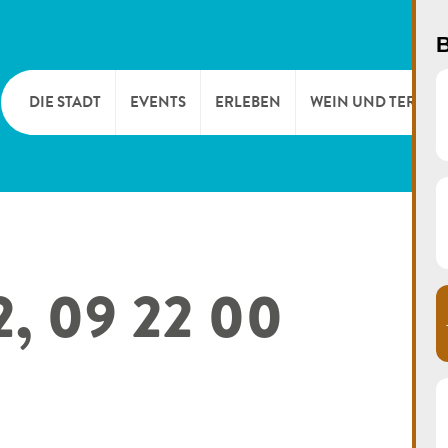
B
DIE STADT
EVENTS
ERLEBEN
WEIN UND TERROI
WILLKOMMEN
KULTUR
KELLEREIEN & W
TOURIST INFO
SPORT UND FREIZEIT
WEINFESTE
2, 09 22 00
SYNDICAT D’INITIATIVE
NATUR
OFFICE RÉGIONAL DU
MÄRKTE
TOURISME
SUMMER DAYS