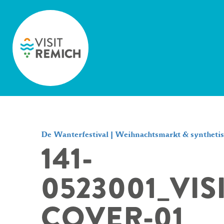
Skip to main content
De Wanterfestival | Weihnachtsmarkt & syntheti
141-
0523001_VI
COVER-01