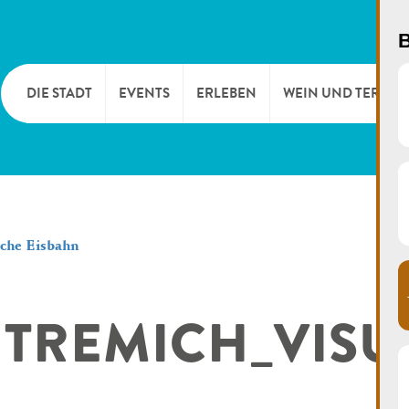
B
DIE STADT
EVENTS
ERLEBEN
WEIN UND TERROI
WILLKOMMEN
KULTUR
KELLEREIEN & W
TOURIST INFO
SPORT UND FREIZEIT
WEINFESTE
sche Eisbahn
SYNDICAT D’INITIATIVE
NATUR
SITREMICH_VIS
OFFICE RÉGIONAL DU
MÄRKTE
TOURISME
SUMMER DAYS