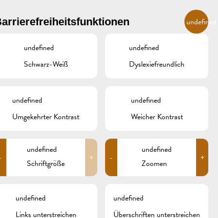
DE
arrierefreiheitsfunktionen
undefined
undefined
undefined
R
ÜBERNACHTEN UND ESSEN
GALERIE
REMICH.LU
Schwarz-Weiß
Dyslexiefreundlich
INZER
HOTELS
undefined
undefined
RESTAURANTS & CAFÉS
Umgekehrter Kontrast
Weicher Kontrast
CAMPCAR
undefined
undefined
-
+
-
+
Schriftgröße
Zoomen
UELSSOME_FAC
undefined
undefined
Links unterstreichen
Überschriften unterstreichen