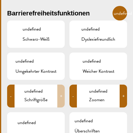
Skip to main content
DE
Barrierefreiheitsfunktionen
undefined
undefined
undefined
Schwarz-Weiß
Dyslexiefreundlich
MENU
undefined
undefined
Umgekehrter Kontrast
Weicher Kontrast
1/2 Faaschten
DSCF6963
undefined
undefined
-
+
-
+
Schriftgröße
Zoomen
undefined
undefined
Überschriften