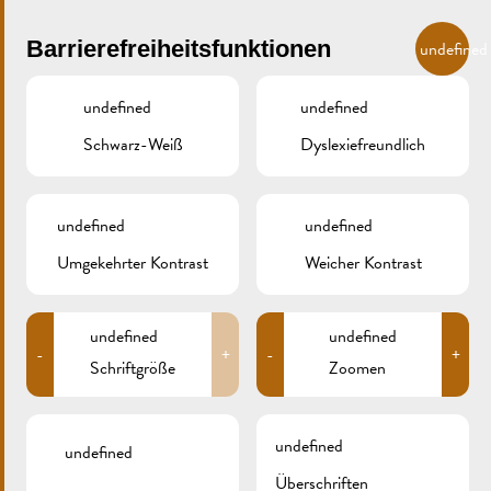
Skip to main content
DE
Barrierefreiheitsfunktionen
undefined
undefined
undefined
Schwarz-Weiß
Dyslexiefreundlich
MENU
undefined
undefined
Umgekehrter Kontrast
Weicher Kontrast
ANKUNFT CROISIEUROPE
undefined
undefined
-
+
-
+
ESPLANADE
Schriftgröße
Zoomen
14/04/2018
undefined
undefined
Zurück
Überschriften