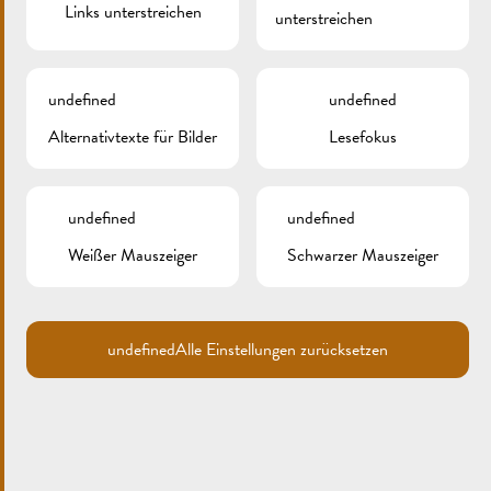
Links unterstreichen
unterstreichen
undefined
undefined
Alternativtexte für Bilder
Lesefokus
Search
for:
undefined
undefined
ARCHIV
Weißer Mauszeiger
Schwarzer Mauszeiger
KATEGORIEN
Keine Kategorien
undefined
Alle Einstellungen zurücksetzen
META
Anmelden
Eintrags-Feed