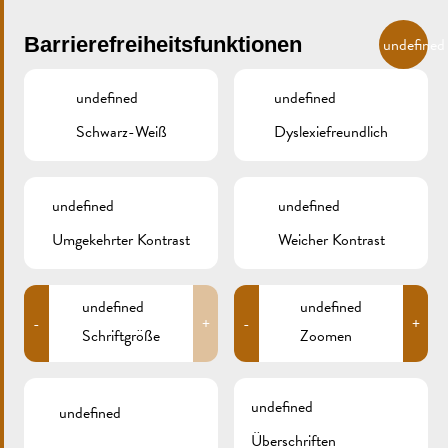
Skip to main content
DE
Barrierefreiheitsfunktionen
undefined
undefined
undefined
Schwarz-Weiß
Dyslexiefreundlich
MENU
undefined
undefined
Umgekehrter Kontrast
Weicher Kontrast
_AE_7055
undefined
undefined
-
+
-
+
Schriftgröße
Zoomen
undefined
undefined
Überschriften