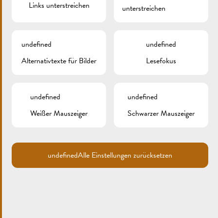
Links unterstreichen
unterstreichen
undefined
undefined
Alternativtexte für Bilder
Lesefokus
Search
for:
undefined
undefined
ARCHIV
Weißer Mauszeiger
Schwarzer Mauszeiger
KATEGORIEN
Keine Kategorien
undefined
Alle Einstellungen zurücksetzen
META
Anmelden
Eintrags-Feed