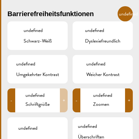
Skip to main content
DE
Barrierefreiheitsfunktionen
undefined
undefined
undefined
Schwarz-Weiß
Dyslexiefreundlich
MENU
undefined
undefined
Umgekehrter Kontrast
Weicher Kontrast
_AE_0390
undefined
undefined
-
+
-
+
Schriftgröße
Zoomen
undefined
undefined
Überschriften