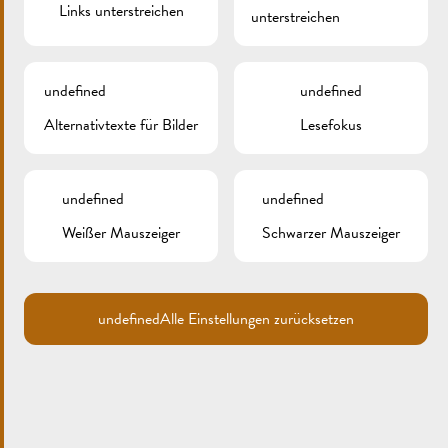
Links unterstreichen
unterstreichen
undefined
undefined
Alternativtexte für Bilder
Lesefokus
undefined
undefined
Weißer Mauszeiger
Schwarzer Mauszeiger
Search
for:
ARCHIV
undefined
Alle Einstellungen zurücksetzen
KATEGORIEN
Keine Kategorien