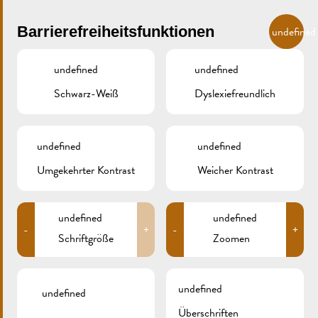
Skip to main content
DE
Barrierefreiheitsfunktionen
undefined
undefined
undefined
Schwarz-Weiß
Dyslexiefreundlich
MENU
undefined
undefined
Umgekehrter Kontrast
Weicher Kontrast
STMARTIN2
undefined
undefined
-
+
-
+
Schriftgröße
Zoomen
undefined
undefined
Überschriften