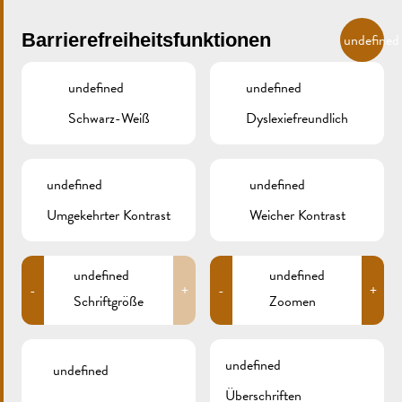
Skip to main content
DE
Barrierefreiheitsfunktionen
undefined
undefined
undefined
Schwarz-Weiß
Dyslexiefreundlich
MENU
undefined
undefined
Umgekehrter Kontrast
Weicher Kontrast
DSCF1358
undefined
undefined
-
+
-
+
Schriftgröße
Zoomen
undefined
undefined
Überschriften