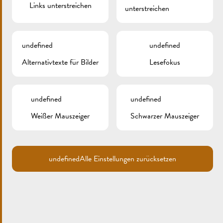
Links unterstreichen
unterstreichen
undefined
undefined
Alternativtexte für Bilder
Lesefokus
undefined
undefined
Weißer Mauszeiger
Schwarzer Mauszeiger
Search
for:
ARCHIV
undefined
Alle Einstellungen zurücksetzen
KATEGORIEN
Keine Kategorien