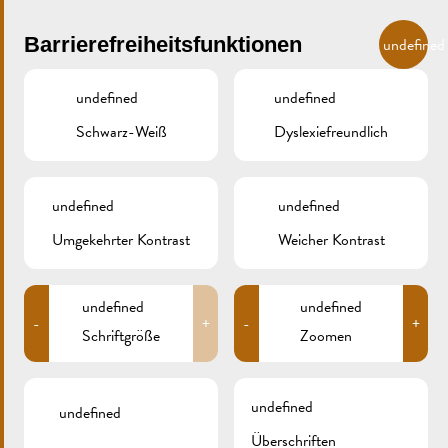
Skip to main content
DE
Barrierefreiheitsfunktionen
undefined
undefined
undefined
Schwarz-Weiß
Dyslexiefreundlich
MENU
undefined
undefined
Umgekehrter Kontrast
Weicher Kontrast
20170719_125043
undefined
undefined
-
+
-
+
Schriftgröße
Zoomen
undefined
undefined
Überschriften