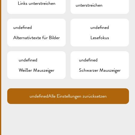
Links unterstreichen
unterstreichen
undefined
undefined
Alternativtexte für Bilder
Lesefokus
Search
undefined
undefined
for:
ARCHIV
Weißer Mauszeiger
Schwarzer Mauszeiger
KATEGORIEN
undefined
Alle Einstellungen zurücksetzen
Keine Kategorien
META
Anmelden