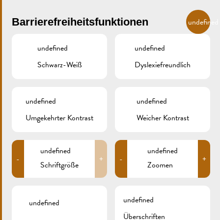
Skip to main content
DE
Barrierefreiheitsfunktionen
undefined
undefined
undefined
Schwarz-Weiß
Dyslexiefreundlich
MENU
undefined
undefined
Umgekehrter Kontrast
Weicher Kontrast
IMG_9210XCS
undefined
undefined
-
+
-
+
Schriftgröße
Zoomen
undefined
undefined
Überschriften