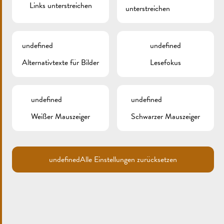
Links unterstreichen
unterstreichen
undefined
undefined
Search
Alternativtexte für Bilder
Lesefokus
for:
ARCHIV
undefined
undefined
KATEGORIEN
Weißer Mauszeiger
Schwarzer Mauszeiger
Keine Kategorien
undefined
Alle Einstellungen zurücksetzen
META
Anmelden
Eintrags-Feed
Kommentar-Feed
WordPress.org