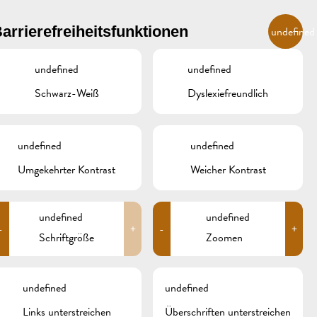
DE
arrierefreiheitsfunktionen
undefined
undefined
undefined
R
ÜBERNACHTEN UND ESSEN
GALERIE
REMICH.LU
Schwarz-Weiß
Dyslexiefreundlich
INZER
HOTELS
undefined
undefined
RESTAURANTS & CAFÉS
Umgekehrter Kontrast
Weicher Kontrast
Search
for:
CAMPCAR
undefined
undefined
-
+
-
+
ARCHIV
Schriftgröße
Zoomen
KATEGORIEN
undefined
undefined
Keine Kategorien
Links unterstreichen
Überschriften unterstreichen