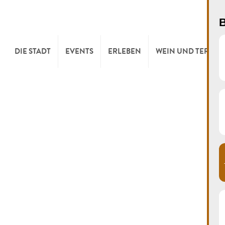
B
DIE STADT
EVENTS
ERLEBEN
WEIN UND TERROI
WILLKOMMEN
KULTUR
KELLEREIEN & W
TOURIST INFO
SPORT UND FREIZEIT
WEINFESTE
SYNDICAT D’INITIATIVE
NATUR
OFFICE RÉGIONAL DU
MÄRKTE
TOURISME
SUMMER DAYS