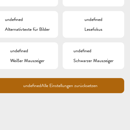
META
undefined
undefined
Anmelden
Alternativtexte für Bilder
Lesefokus
Eintrags-Feed
Kommentar-Feed
WordPress.org
undefined
undefined
Weißer Mauszeiger
Schwarzer Mauszeiger
undefined
Alle Einstellungen zurücksetzen