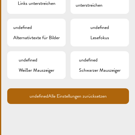
Links unterstreichen
unterstreichen
undefined
undefined
Alternativtexte für Bilder
Lesefokus
undefined
undefined
Weißer Mauszeiger
Schwarzer Mauszeiger
Search
for:
ARCHIV
undefined
Alle Einstellungen zurücksetzen
KATEGORIEN
Keine Kategorien