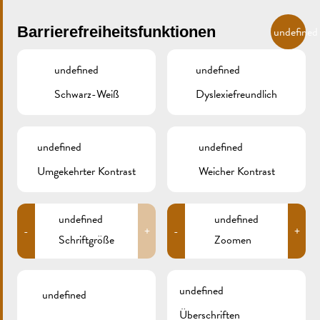
Skip to main content
DE
Barrierefreiheitsfunktionen
undefined
undefined
undefined
Schwarz-Weiß
Dyslexiefreundlich
MENU
undefined
undefined
Umgekehrter Kontrast
Weicher Kontrast
IMG_1868XCS
undefined
undefined
-
+
-
+
Schriftgröße
Zoomen
undefined
undefined
Überschriften