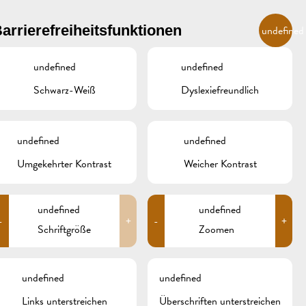
DE
arrierefreiheitsfunktionen
undefined
undefined
undefined
R
ÜBERNACHTEN UND ESSEN
GALERIE
REMICH.LU
Schwarz-Weiß
Dyslexiefreundlich
INZER
HOTELS
undefined
undefined
RESTAURANTS & CAFÉS
Umgekehrter Kontrast
Weicher Kontrast
Search
for:
CAMPCAR
undefined
undefined
-
+
-
+
ARCHIV
Schriftgröße
Zoomen
KATEGORIEN
undefined
undefined
Keine Kategorien
Links unterstreichen
Überschriften unterstreichen