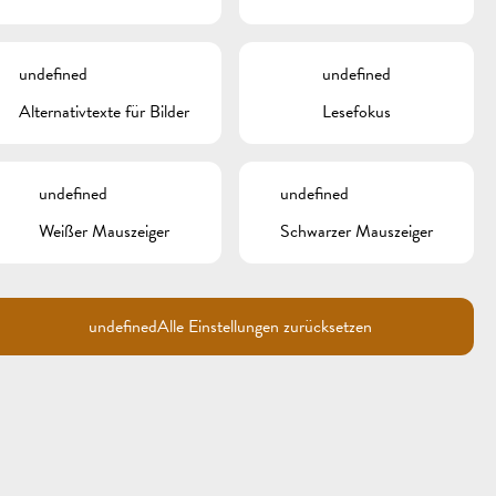
META
undefined
undefined
Anmelden
Alternativtexte für Bilder
Lesefokus
Eintrags-Feed
Kommentar-Feed
WordPress.org
undefined
undefined
Weißer Mauszeiger
Schwarzer Mauszeiger
undefined
Alle Einstellungen zurücksetzen