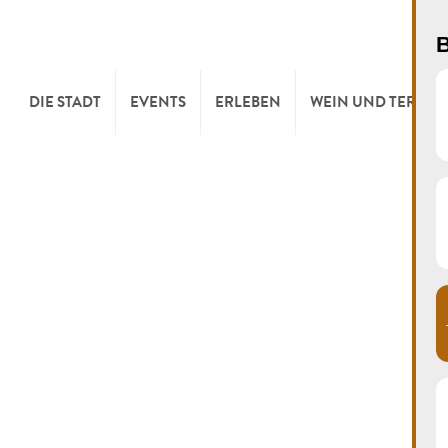
B
DIE STADT
EVENTS
ERLEBEN
WEIN UND TERROI
WILLKOMMEN
KULTUR
KELLEREIEN & W
TOURIST INFO
SPORT UND FREIZEIT
WEINFESTE
SYNDICAT D’INITIATIVE
NATUR
OFFICE RÉGIONAL DU
MÄRKTE
TOURISME
SUMMER DAYS