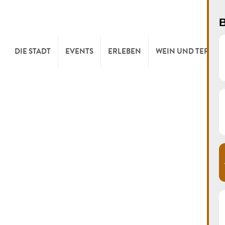
B
DIE STADT
EVENTS
ERLEBEN
WEIN UND TERROI
WILLKOMMEN
KULTUR
KELLEREIEN & W
TOURIST INFO
SPORT UND FREIZEIT
WEINFESTE
SYNDICAT D’INITIATIVE
NATUR
OFFICE RÉGIONAL DU
MÄRKTE
TOURISME
SUMMER DAYS