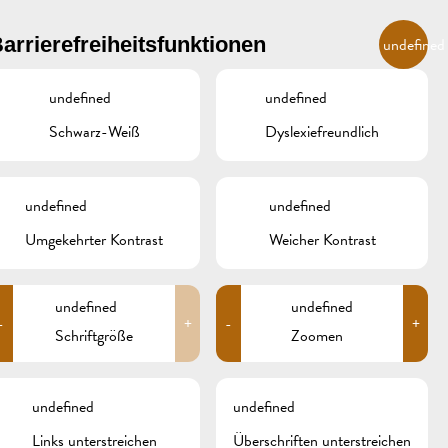
DE
arrierefreiheitsfunktionen
undefined
undefined
undefined
R
ÜBERNACHTEN UND ESSEN
GALERIE
REMICH.LU
Schwarz-Weiß
Dyslexiefreundlich
INZER
HOTELS
undefined
undefined
RESTAURANTS & CAFÉS
Umgekehrter Kontrast
Weicher Kontrast
Search
for:
CAMPCAR
undefined
undefined
-
+
-
+
ARCHIV
Schriftgröße
Zoomen
KATEGORIEN
undefined
undefined
Keine Kategorien
Links unterstreichen
Überschriften unterstreichen