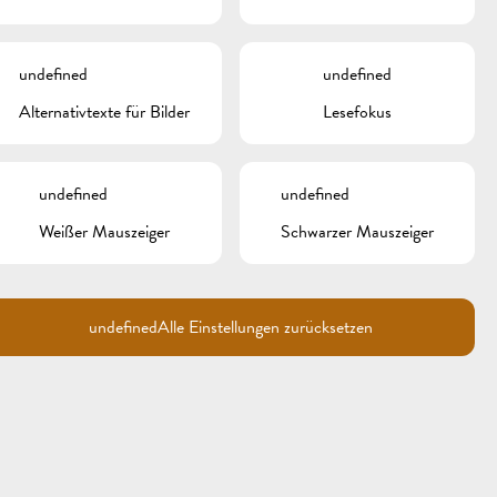
META
undefined
undefined
Anmelden
Alternativtexte für Bilder
Lesefokus
Eintrags-Feed
Kommentar-Feed
WordPress.org
undefined
undefined
Weißer Mauszeiger
Schwarzer Mauszeiger
undefined
Alle Einstellungen zurücksetzen