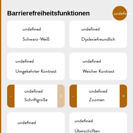
Skip to main content
DE
Barrierefreiheitsfunktionen
undefined
undefined
undefined
Schwarz-Weiß
Dyslexiefreundlich
MENU
undefined
undefined
Umgekehrter Kontrast
Weicher Kontrast
26.03.17 074A
undefined
undefined
-
+
-
+
Schriftgröße
Zoomen
undefined
undefined
Überschriften