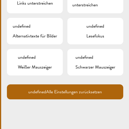
Links unterstreichen
unterstreichen
undefined
undefined
Search
Alternativtexte für Bilder
Lesefokus
for:
ARCHIV
undefined
undefined
KATEGORIEN
Weißer Mauszeiger
Schwarzer Mauszeiger
Keine Kategorien
undefined
Alle Einstellungen zurücksetzen
META
Anmelden
Eintrags-Feed
Kommentar-Feed