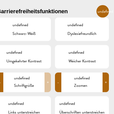
DE
arrierefreiheitsfunktionen
undefined
undefined
undefined
R
ÜBERNACHTEN UND ESSEN
GALERIE
REMICH.LU
Schwarz-Weiß
Dyslexiefreundlich
INZER
HOTELS
undefined
undefined
RESTAURANTS & CAFÉS
Umgekehrter Kontrast
Weicher Kontrast
Search
for:
CAMPCAR
undefined
undefined
-
+
-
+
ARCHIV
Schriftgröße
Zoomen
KATEGORIEN
undefined
undefined
Keine Kategorien
Links unterstreichen
Überschriften unterstreichen