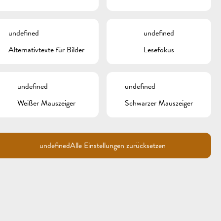
META
undefined
undefined
Anmelden
Alternativtexte für Bilder
Lesefokus
Eintrags-Feed
Kommentar-Feed
WordPress.org
undefined
undefined
Weißer Mauszeiger
Schwarzer Mauszeiger
undefined
Alle Einstellungen zurücksetzen