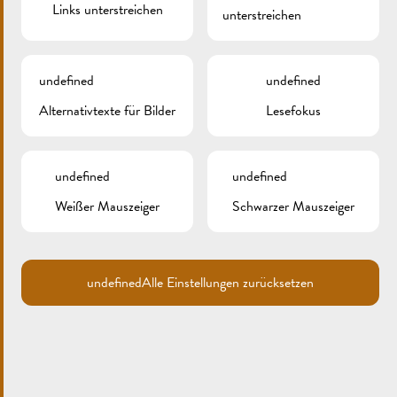
Links unterstreichen
unterstreichen
undefined
undefined
Alternativtexte für Bilder
Lesefokus
undefined
undefined
Search
for:
Weißer Mauszeiger
Schwarzer Mauszeiger
ARCHIV
KATEGORIEN
undefined
Alle Einstellungen zurücksetzen
Keine Kategorien
META