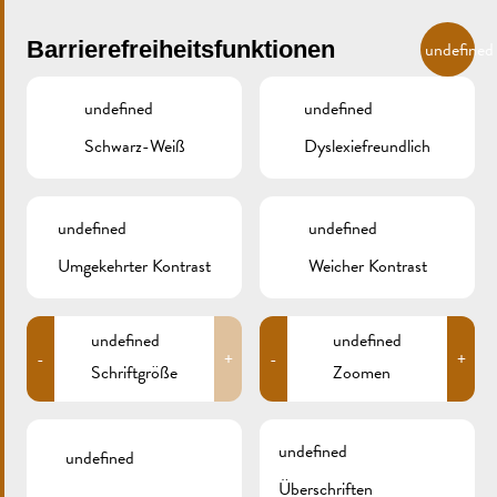
Skip to main content
DE
Barrierefreiheitsfunktionen
undefined
undefined
undefined
Schwarz-Weiß
Dyslexiefreundlich
MENU
undefined
undefined
Umgekehrter Kontrast
Weicher Kontrast
OLDTIMER-TREFF
undefined
undefined
-
+
-
+
REMICH 10.07.2016
Schriftgröße
Zoomen
undefined
undefined
Überschriften