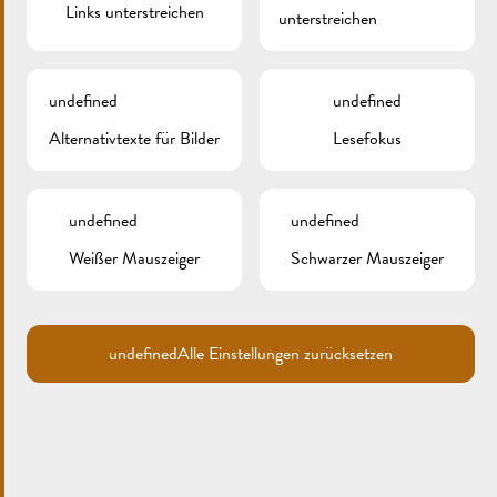
Links unterstreichen
unterstreichen
undefined
undefined
Alternativtexte für Bilder
Lesefokus
Search
for:
undefined
undefined
ARCHIV
Weißer Mauszeiger
Schwarzer Mauszeiger
KATEGORIEN
Keine Kategorien
undefined
Alle Einstellungen zurücksetzen
META
Anmelden
Eintrags-Feed