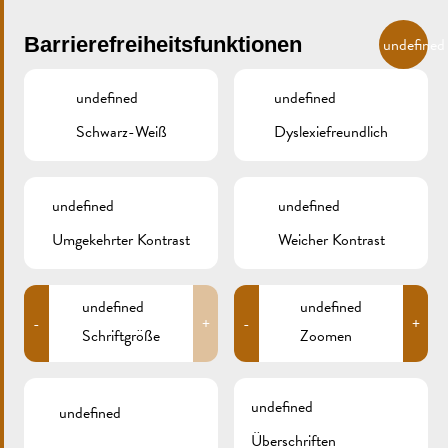
Skip to main content
DE
Barrierefreiheitsfunktionen
undefined
undefined
undefined
Schwarz-Weiß
Dyslexiefreundlich
MENU
undefined
undefined
Umgekehrter Kontrast
Weicher Kontrast
309B9628
undefined
undefined
-
+
-
+
Schriftgröße
Zoomen
undefined
undefined
Überschriften