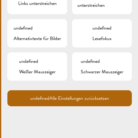
Links unterstreichen
unterstreichen
undefined
undefined
Alternativtexte für Bilder
Lesefokus
Search
for:
undefined
undefined
ARCHIV
Weißer Mauszeiger
Schwarzer Mauszeiger
KATEGORIEN
Keine Kategorien
undefined
Alle Einstellungen zurücksetzen
META
Anmelden
Eintrags-Feed