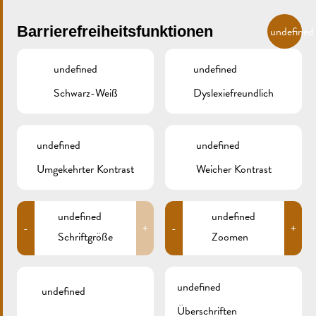
Skip to main content
DE
Barrierefreiheitsfunktionen
undefined
undefined
undefined
Schwarz-Weiß
Dyslexiefreundlich
MENU
undefined
undefined
Umgekehrter Kontrast
Weicher Kontrast
309B0238
undefined
undefined
-
+
-
+
Schriftgröße
Zoomen
undefined
undefined
Überschriften