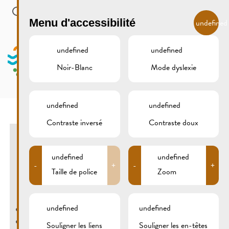
Skip to main content
FR
Menu d'accessibilité
undefined
undefined
undefined
Noir-Blanc
Mode dyslexie
MENU
undefined
undefined
Contraste inversé
Contraste doux
STARTUP EVENT
undefined
undefined
-
+
-
+
CENTRE VISIT REMICH, REMICH
Taille de police
Zoom
26/10/2022
2. édition du Startup Event à Remich avec :
undefined
undefined
Falcon Valley
PlattenBaum
Souligner les liens
Souligner les en-têtes