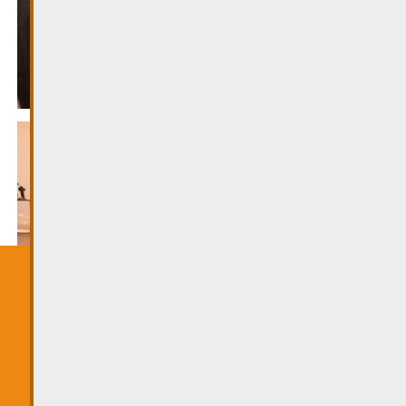
Certains cookies sont nécessaires au
fonctionnement de ce site. En outre, certains
services externes nécessitent votre autorisation
pour fonctionner.
TOUT ACCEPTER
CHOISIR QUOI ACCEPTER
undefined