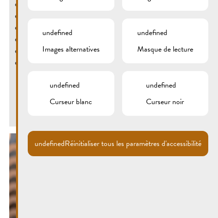
Fyta
Möhrengrün
nzero
undefined
undefined
Vinou
Images alternatives
Masque de lecture
Wasch
Amigoo
Photos : ©Fernand Morbach
undefined
undefined
Curseur blanc
Curseur noir
Retour
undefined
Réinitialiser tous les paramètres d'accessibilité