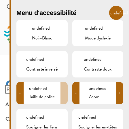
Skip to main content
FR
Menu d'accessibilité
undefined
undefined
undefined
Noir-Blanc
Mode dyslexie
MENU
undefined
undefined
Contraste inversé
Contraste doux
CAVES GALES
Search
undefined
undefined
-
+
-
+
for:
Taille de police
Zoom
ARCHIVES
undefined
undefined
CATÉGORIES
Souligner les liens
Souligner les en-têtes