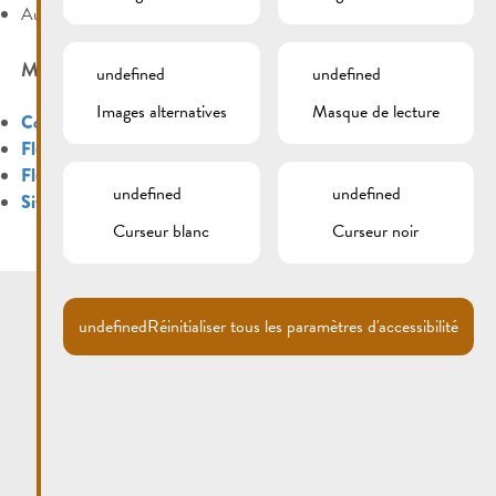
Aucune catégorie
MÉTA
undefined
undefined
Images alternatives
Masque de lecture
Connexion
Flux des publications
Flux des commentaires
undefined
undefined
Site de WordPress-FR
Curseur blanc
Curseur noir
undefined
Réinitialiser tous les paramètres d'accessibilité