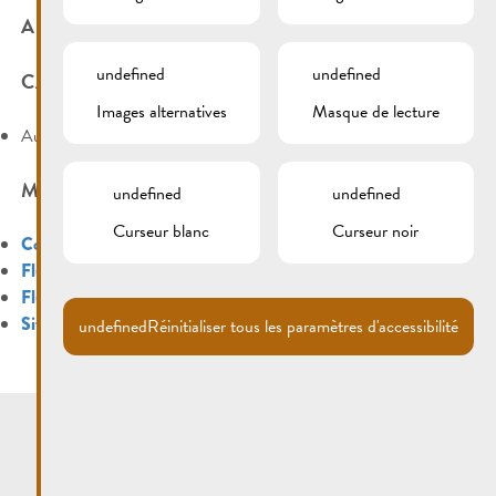
ARCHIVES
undefined
undefined
CATÉGORIES
Images alternatives
Masque de lecture
Aucune catégorie
MÉTA
undefined
undefined
Curseur blanc
Curseur noir
Connexion
Flux des publications
Flux des commentaires
Site de WordPress-FR
undefined
Réinitialiser tous les paramètres d'accessibilité