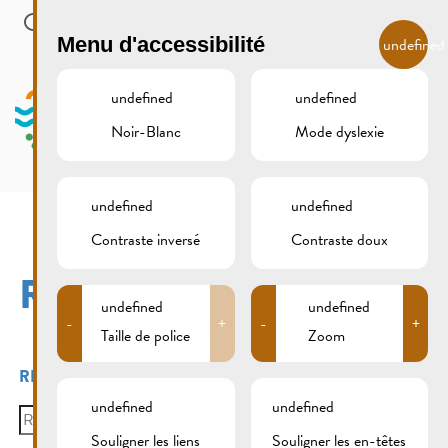
Skip to main content
FR
Menu d'accessibilité
undefined
undefined
undefined
Noir-Blanc
Mode dyslexie
MENU
undefined
undefined
Contraste inversé
Contraste doux
RE 2 | HEEDBAACH
undefined
undefined
-
+
-
+
Taille de police
Zoom
RE 2 | Heedbaach
undefined
undefined
Search
for:
Souligner les liens
Souligner les en-têtes