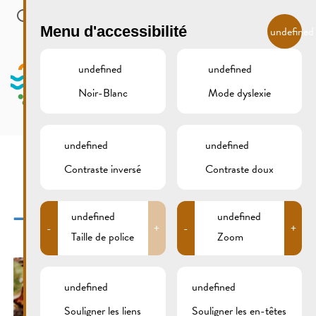
Skip to main content
FR
Menu d'accessibilité
undefined
undefined
undefined
Noir-Blanc
Mode dyslexie
MENU
undefined
undefined
Contraste inversé
Contraste doux
_AE_7344
undefined
undefined
-
+
-
+
Taille de police
Zoom
undefined
undefined
Souligner les liens
Souligner les en-têtes