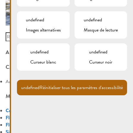
undefined
undefined
Images alternatives
Masque de lecture
Search
for:
ARCHIVES
undefined
undefined
Curseur blanc
Curseur noir
CATÉGORIES
Aucune catégorie
undefined
Réinitialiser tous les paramètres d'accessibilité
MÉTA
Connexion
Flux des publications
Flux des commentaires
Site de WordPress-FR