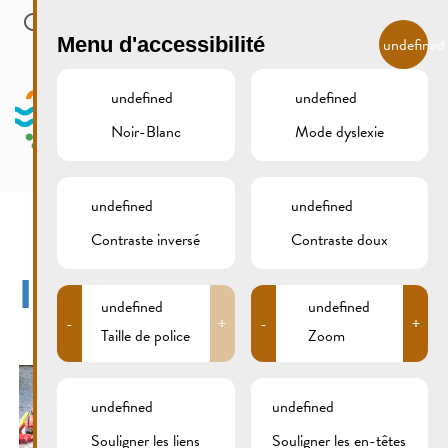
Skip to main content
FR
Menu d'accessibilité
undefined
undefined
undefined
Noir-Blanc
Mode dyslexie
MENU
undefined
undefined
Contraste inversé
Contraste doux
IMG_1120XCS
undefined
undefined
-
+
-
+
Taille de police
Zoom
undefined
undefined
Souligner les liens
Souligner les en-têtes