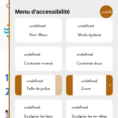
Skip to main content
FR
Menu d'accessibilité
undefined
undefined
undefined
Noir-Blanc
Mode dyslexie
MENU
undefined
undefined
Contraste inversé
Contraste doux
18-SEPTEMBER-2016-
undefined
undefined
-
+
-
+
27
Taille de police
Zoom
undefined
undefined
Souligner les liens
Souligner les en-têtes