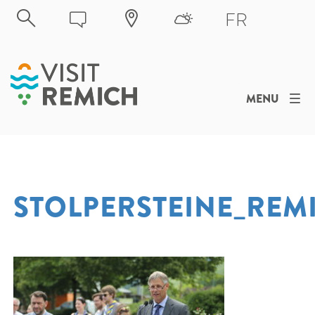
Skip to main content
FR
MENU
STOLPERSTEINE_REM