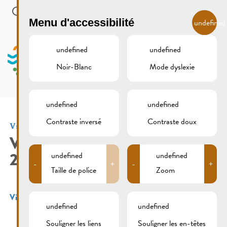
Skip to main content
FR
Menu d'accessibilité
undefined
undefined
undefined
Noir-Blanc
Mode dyslexie
MENU
undefined
undefined
Contraste inversé
Contraste doux
Vide Dressing
VIDE DRESSING
2804_FORMULAIRE 2019
undefined
undefined
-
+
-
+
Taille de police
Zoom
Vide Dressing 2804_Formulaire 2019
undefined
undefined
Souligner les liens
Souligner les en-têtes