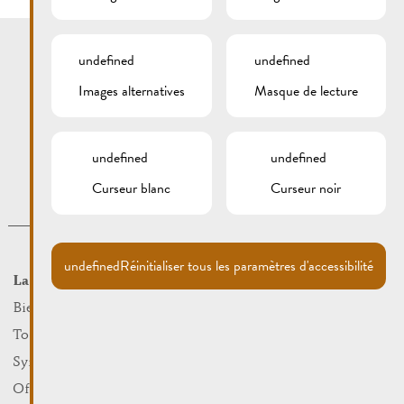
undefined
undefined
Images alternatives
Masque de lecture
undefined
undefined
Curseur blanc
Curseur noir
undefined
Réinitialiser tous les paramètres d'accessibilité
La Ville
Événements
Que faire
Bienvenue
Culture
Tourist Info
Sports et loisirs
Syndicat d’Initiative
Nature
Office Régional du Tourisme