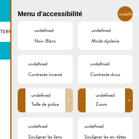
FR
Menu d'accessibilité
undefined
undefined
undefined
 TERROIR
LOGER ET MANGER
GALERIE
REMICH.LU
Noir-Blanc
Mode dyslexie
S ET VITICULTEURS
HOTELS
undefined
undefined
S VITICOLES
RESTAURANTS & CAFÉS
Contraste inversé
Contraste doux
CAMPCAR
undefined
undefined
-
+
-
+
Taille de police
Zoom
undefined
undefined
Souligner les liens
Souligner les en-têtes