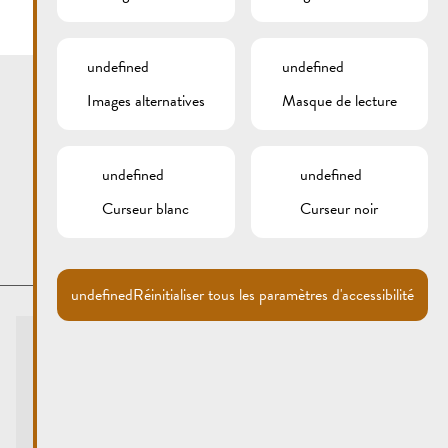
undefined
undefined
Images alternatives
Masque de lecture
undefined
undefined
Curseur blanc
Curseur noir
undefined
Réinitialiser tous les paramètres d'accessibilité
Info touristes
Centre visit Remich
touristinfo@remich.lu
Heures d'ouverture