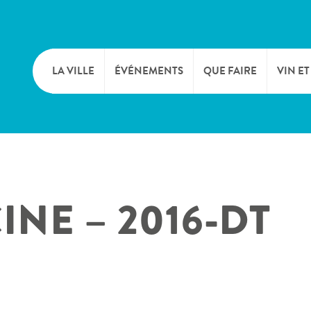
LA VILLE
ÉVÉNEMENTS
QUE FAIRE
VIN ET
BIENVENUE
CULTURE
CAVE
TOURIST INFO
SPORTS ET LOISIRS
FÊTE
INE – 2016-DT
SYNDICAT D’INITIATIVE
NATURE
OFFICE RÉGIONAL DU
MARCHÉS
TOURISME
SUMMER DAYS