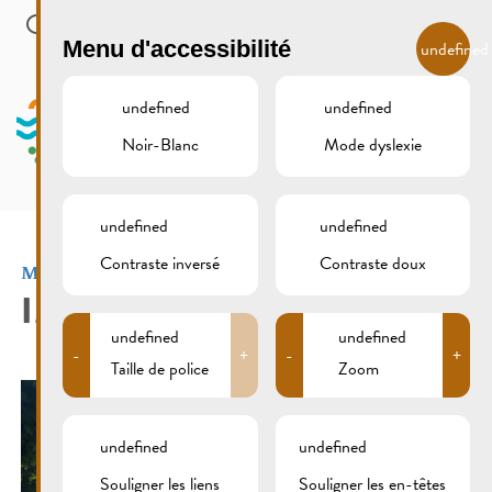
Skip to main content
FR
Menu d'accessibilité
undefined
undefined
undefined
Noir-Blanc
Mode dyslexie
MENU
undefined
undefined
Contraste inversé
Contraste doux
Mini-Golf & Mini-Cars
IMG_2806
undefined
undefined
-
+
-
+
Taille de police
Zoom
undefined
undefined
Souligner les liens
Souligner les en-têtes