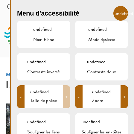
Skip to main content
FR
Menu d'accessibilité
undefined
undefined
undefined
Noir-Blanc
Mode dyslexie
MENU
undefined
undefined
Contraste inversé
Contraste doux
Mini-Golf & Mini-Cars
IMG_2800
undefined
undefined
-
+
-
+
Taille de police
Zoom
undefined
undefined
Souligner les liens
Souligner les en-têtes