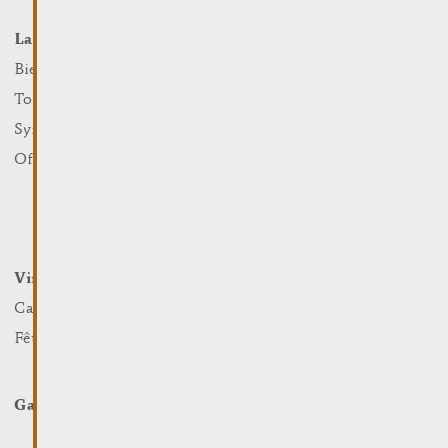
La Ville
Événements
Que faire
Bienvenue
Culture
Tourist Info
Sports et loisirs
Syndicat d’Initiative
Nature
Office Régional du Tourisme
Marchés
Summer Days
Winter Days
Vin et Terroir
Loger et Manger
Caves et Viticulteurs
Hotels
Fêtes viticoles
Restaurants & Cafés
Campcar
Galerie