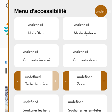
Skip to main content
FR
Menu d'accessibilité
undefined
undefined
undefined
Noir-Blanc
Mode dyslexie
MENU
undefined
undefined
Contraste inversé
Contraste doux
Bienvenue
IMG_1930
undefined
undefined
-
+
-
+
Taille de police
Zoom
undefined
undefined
Souligner les liens
Souligner les en-têtes