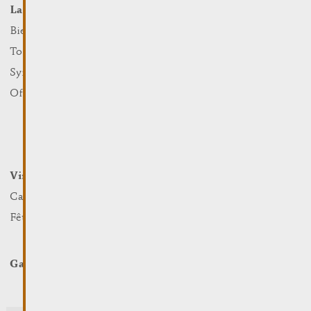
La Ville
Événements
Que faire
Bienvenue
Culture
Tourist Info
Sports et loisirs
Syndicat d’Initiative
Nature
Office Régional du Tourisme
Marchés
Summer Days
Winter Days
Vin et Terroir
Loger et Manger
Caves et Viticulteurs
Hotels
Fêtes viticoles
Restaurants & Cafés
Campcar
Galerie