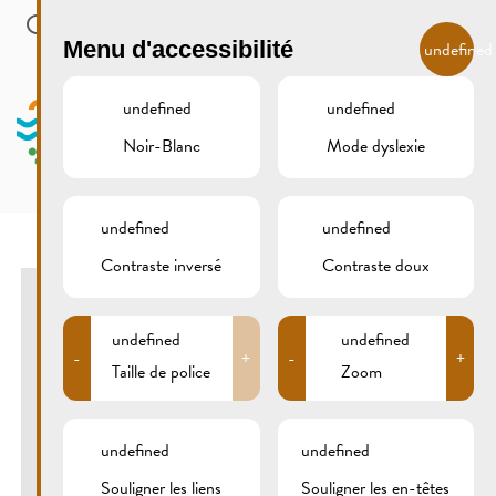
Skip to main content
FR
Menu d'accessibilité
undefined
undefined
undefined
Noir-Blanc
Mode dyslexie
MENU
undefined
undefined
Contraste inversé
Contraste doux
MOSEL – LICHT & FLAMMEN
undefined
undefined
-
+
-
+
WASSERBILLIG, GREVENMACHER,
Taille de police
Zoom
WORMELDANGE, REMICH
21/10/2022
-
22/10/2022
undefined
undefined
Photos : ©Fernand Morbach
Souligner les liens
Souligner les en-têtes