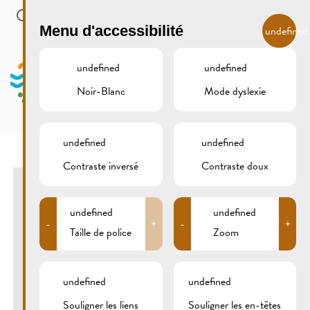
Skip to main content
FR
Menu d'accessibilité
undefined
undefined
undefined
Noir-Blanc
Mode dyslexie
MENU
undefined
undefined
Contraste inversé
Contraste doux
MARCHÉ DE NOËL POUR
ARTISANS
undefined
undefined
-
+
-
+
Taille de police
Zoom
CENTRE VISIT REMICH
04/12/2021
-
05/12/2021
undefined
undefined
Avec : Alice Greischer,
ArteSana,
Bärchis,
De
Beiefritz,
Handmade by Syreni,
Jane Barclay Ceramics
Souligner les liens
Souligner les en-têtes