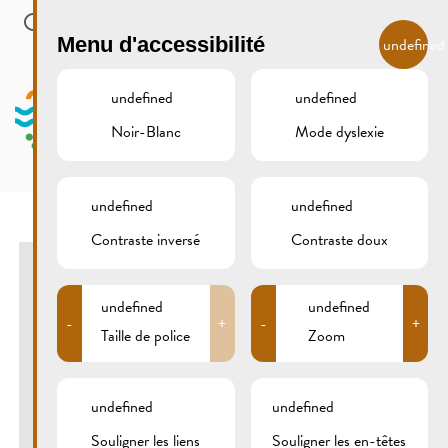
Skip to main content
FR
Menu d'accessibilité
undefined
undefined
undefined
Noir-Blanc
Mode dyslexie
MENU
undefined
undefined
Contraste inversé
Contraste doux
#SCHENGENISALIVE
undefined
undefined
-
+
-
+
REMICH, SCHENGEN, MONDORF-
Taille de police
Zoom
LES-BAINS, PERL, APACH & CONTZ-
LES-BAINS
14/04/2020
undefined
undefined
Réimech bedeelegt sech un der Solidatitéitsaktioun
Souligner les liens
Souligner les en-têtes