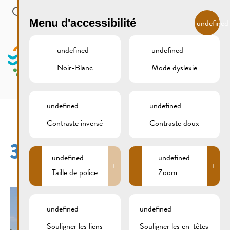
Skip to main content
FR
Menu d'accessibilité
undefined
undefined
undefined
Noir-Blanc
Mode dyslexie
MENU
undefined
undefined
Contraste inversé
Contraste doux
309B7418
undefined
undefined
-
+
-
+
Taille de police
Zoom
undefined
undefined
Souligner les liens
Souligner les en-têtes