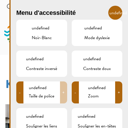
Skip to main content
FR
Menu d'accessibilité
undefined
undefined
undefined
Noir-Blanc
Mode dyslexie
MENU
undefined
undefined
Contraste inversé
Contraste doux
KAVALKADE_2014_08
undefined
undefined
-
+
-
+
Taille de police
Zoom
undefined
undefined
Souligner les liens
Souligner les en-têtes