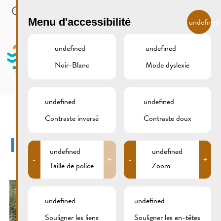
Skip to main content
FR
Menu d'accessibilité
undefined
undefined
undefined
Noir-Blanc
Mode dyslexie
MENU
undefined
undefined
Contraste inversé
Contraste doux
IRONMAN_2014_09
undefined
undefined
-
+
-
+
Taille de police
Zoom
undefined
undefined
Souligner les liens
Souligner les en-têtes