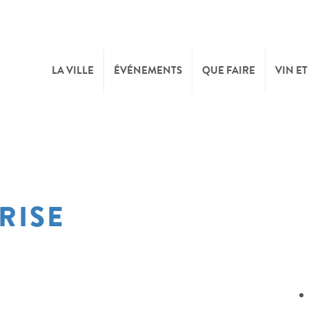
LA VILLE
ÉVÉNEMENTS
QUE FAIRE
VIN ET
BIENVENUE
CULTURE
CAVE
TOURIST INFO
SPORTS ET LOISIRS
FÊTE
RISE
SYNDICAT D’INITIATIVE
NATURE
OFFICE RÉGIONAL DU
MARCHÉS
TOURISME
SUMMER DAYS