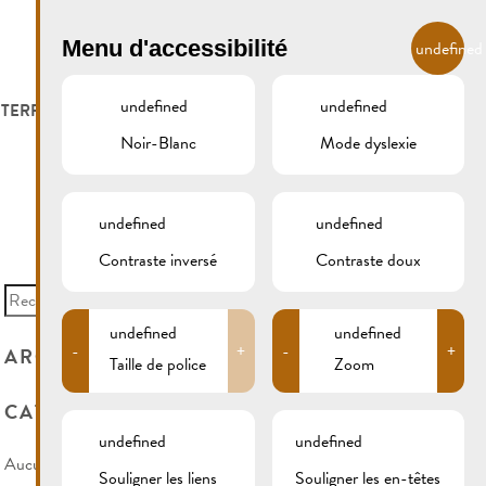
FR
Menu d'accessibilité
undefined
undefined
undefined
 TERROIR
LOGER ET MANGER
GALERIE
REMICH.LU
Noir-Blanc
Mode dyslexie
S ET VITICULTEURS
HOTELS
undefined
undefined
S VITICOLES
RESTAURANTS & CAFÉS
Contraste inversé
Contraste doux
Search
for:
CAMPCAR
undefined
undefined
-
+
-
+
ARCHIVES
Taille de police
Zoom
CATÉGORIES
undefined
undefined
Aucune catégorie
Souligner les liens
Souligner les en-têtes