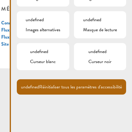
MÉTA
undefined
undefined
Connexion
Images alternatives
Masque de lecture
Flux des publications
Flux des commentaires
Site de WordPress-FR
undefined
undefined
Curseur blanc
Curseur noir
undefined
Réinitialiser tous les paramètres d'accessibilité