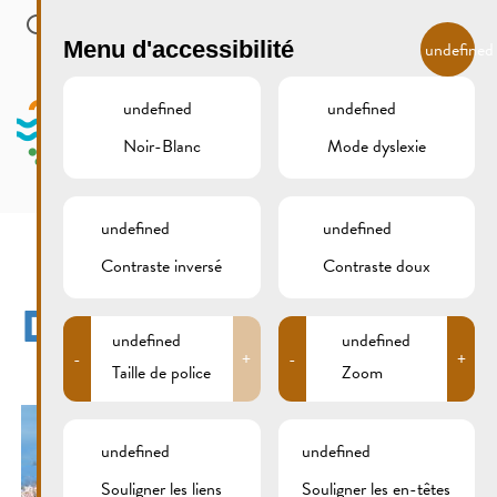
Skip to main content
FR
Menu d'accessibilité
undefined
undefined
undefined
Noir-Blanc
Mode dyslexie
MENU
undefined
undefined
Contraste inversé
Contraste doux
DSCF1383B2
undefined
undefined
-
+
-
+
Taille de police
Zoom
undefined
undefined
Souligner les liens
Souligner les en-têtes