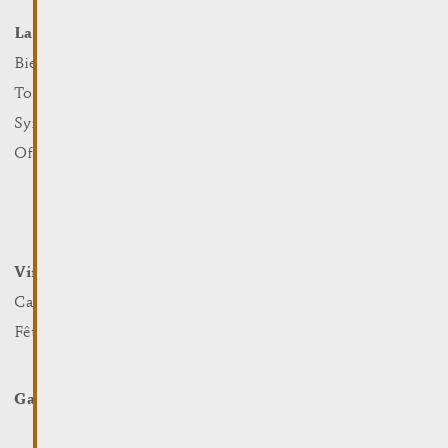
La Ville
Événements
Que faire
Bienvenue
Culture
Tourist Info
Sports et loisirs
Syndicat d’Initiative
Nature
Office Régional du Tourisme
Marchés
Summer Days
Winter Days
Vin et Terroir
Loger et Manger
Caves et Viticulteurs
Hotels
Fêtes viticoles
Restaurants & Cafés
Campcar
Galerie