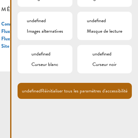
MÉTA
undefined
undefined
Connexion
Images alternatives
Masque de lecture
Flux des publications
Flux des commentaires
Site de WordPress-FR
undefined
undefined
Curseur blanc
Curseur noir
undefined
Réinitialiser tous les paramètres d'accessibilité