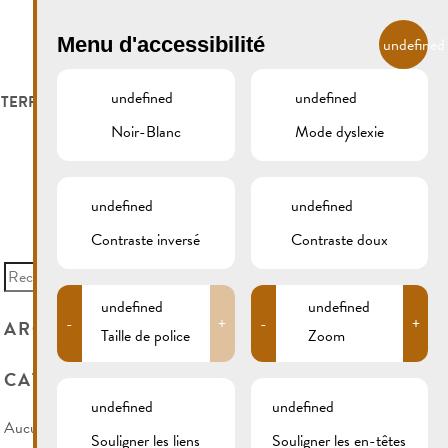
FR
Menu d'accessibilité
undefined
undefined
undefined
 TERROIR
LOGER ET MANGER
GALERIE
REMICH.LU
Noir-Blanc
Mode dyslexie
S ET VITICULTEURS
HOTELS
undefined
undefined
S VITICOLES
RESTAURANTS & CAFÉS
Contraste inversé
Contraste doux
Search
for:
CAMPCAR
undefined
undefined
-
+
-
+
ARCHIVES
Taille de police
Zoom
CATÉGORIES
undefined
undefined
Aucune catégorie
Souligner les liens
Souligner les en-têtes