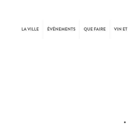
LA VILLE
ÉVÉNEMENTS
QUE FAIRE
VIN ET
BIENVENUE
CULTURE
CAVE
TOURIST INFO
SPORTS ET LOISIRS
FÊTE
SYNDICAT D’INITIATIVE
NATURE
OFFICE RÉGIONAL DU
MARCHÉS
TOURISME
SUMMER DAYS