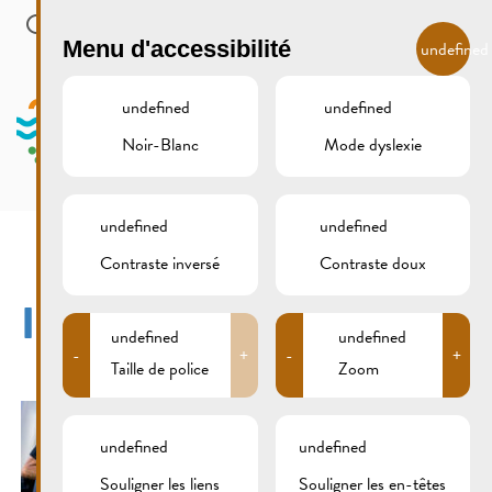
Skip to main content
FR
Menu d'accessibilité
undefined
undefined
undefined
Noir-Blanc
Mode dyslexie
MENU
undefined
undefined
Contraste inversé
Contraste doux
IMG_1173XCS
undefined
undefined
-
+
-
+
Taille de police
Zoom
undefined
undefined
Souligner les liens
Souligner les en-têtes