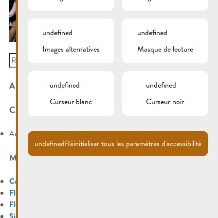
undefined
undefined
Images alternatives
Masque de lecture
Search
for:
ARCHIVES
undefined
undefined
Curseur blanc
Curseur noir
CATÉGORIES
Aucune catégorie
undefined
Réinitialiser tous les paramètres d'accessibilité
MÉTA
Connexion
Flux des publications
Flux des commentaires
Site de WordPress-FR