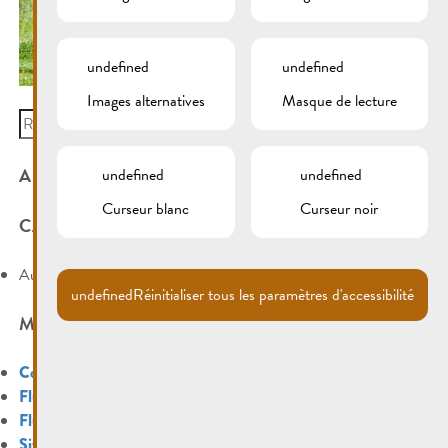
undefined
undefined
Images alternatives
Masque de lecture
Search
for:
ARCHIVES
undefined
undefined
Curseur blanc
Curseur noir
CATÉGORIES
Aucune catégorie
undefined
Réinitialiser tous les paramètres d'accessibilité
MÉTA
Connexion
Flux des publications
Flux des commentaires
Site de WordPress-FR