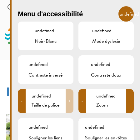
Skip to main content
FR
Menu d'accessibilité
undefined
undefined
undefined
Noir-Blanc
Mode dyslexie
MENU
undefined
undefined
Contraste inversé
Contraste doux
IMG_1897XCS
undefined
undefined
-
+
-
+
Taille de police
Zoom
undefined
undefined
Souligner les liens
Souligner les en-têtes