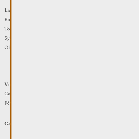
La Ville
Événements
Que faire
Bienvenue
Culture
Tourist Info
Sports et loisirs
Syndicat d’Initiative
Nature
Office Régional du Tourisme
Marchés
Summer Days
Winter Days
Vin et Terroir
Loger et Manger
Caves et Viticulteurs
Hotels
Fêtes viticoles
Restaurants & Cafés
Campcar
Galerie