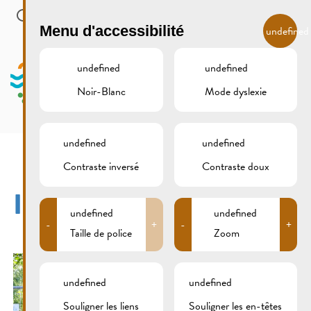
Skip to main content
FR
Menu d'accessibilité
undefined
undefined
undefined
Noir-Blanc
Mode dyslexie
MENU
undefined
undefined
Contraste inversé
Contraste doux
IMG_0947XCS
undefined
undefined
-
+
-
+
Taille de police
Zoom
undefined
undefined
Souligner les liens
Souligner les en-têtes