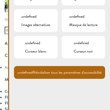
undefined
undefined
Images alternatives
Masque de lecture
Search
for:
ARCHIVES
undefined
undefined
Curseur blanc
Curseur noir
CATÉGORIES
Aucune catégorie
undefined
Réinitialiser tous les paramètres d'accessibilité
MÉTA
Connexion
Flux des publications
Flux des commentaires
Site de WordPress-FR