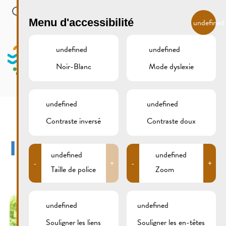
Skip to main content
FR
Menu d'accessibilité
undefined
undefined
undefined
Noir-Blanc
Mode dyslexie
MENU
undefined
undefined
Contraste inversé
Contraste doux
IMG_2971XCS
undefined
undefined
-
+
-
+
Taille de police
Zoom
undefined
undefined
Souligner les liens
Souligner les en-têtes