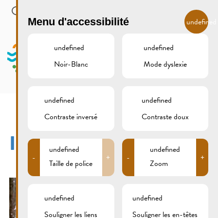
Skip to main content
FR
Menu d'accessibilité
undefined
undefined
undefined
Noir-Blanc
Mode dyslexie
MENU
undefined
undefined
Contraste inversé
Contraste doux
IMG_2838XCS
undefined
undefined
-
+
-
+
Taille de police
Zoom
undefined
undefined
Souligner les liens
Souligner les en-têtes