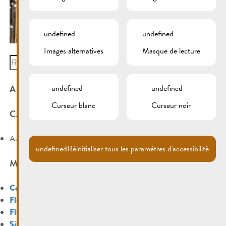
undefined
undefined
Images alternatives
Masque de lecture
Search
for:
ARCHIVES
undefined
undefined
Curseur blanc
Curseur noir
CATÉGORIES
Aucune catégorie
undefined
Réinitialiser tous les paramètres d'accessibilité
MÉTA
Connexion
Flux des publications
Flux des commentaires
Site de WordPress-FR